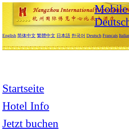
Mobile 
Deutsc
English
简体中文
繁體中文
日本語
한국어
Deutsch
Français
Itali
Startseite
Hotel Info
Jetzt buchen