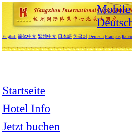
Mobile 
Deutsc
English
简体中文
繁體中文
日本語
한국어
Deutsch
Français
Itali
Startseite
Hotel Info
Jetzt buchen