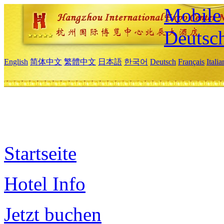
Mobile 
Deutsc
English
简体中文
繁體中文
日本語
한국어
Deutsch
Français
Itali
Startseite
Hotel Info
Jetzt buchen