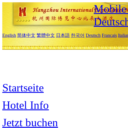
Mobile 
Deutsc
English
简体中文
繁體中文
日本語
한국어
Deutsch
Français
Itali
Startseite
Hotel Info
Jetzt buchen