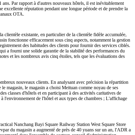
ns. Par rapport à d'autres nouveaux hôtels, il est inévitablement
ne excellente réputation pendant une longue période et de prendre la
s canaux OTA.
clientèle existante, en particulier de la clientèle fidèle accumulée,
agasin fonctionne efficacement sous cinq aspects, notamment la gestion
nregistrement des habitudes des clients pour fournir des services ciblés.
ui a fourni une solide garantie de la stabilité des performances du
tes et les nombreux avis cinq étoiles, tels que les évaluations des
e nombreux nouveaux clients. En analysant avec précision la répartition
 trouve le magasin, le magasin a choisi Meituan comme noyau de ses
s classes d'hôtels et en participant à des activités caritatives de
n à l'environnement de l'hôtel et aux types de chambres ; L'affichage
y Practical Nanchang Bayi Square Railway Station West Square Store
 Revpar du magasin a augmenté de près de 40 yuans sur un an, l'ADR a