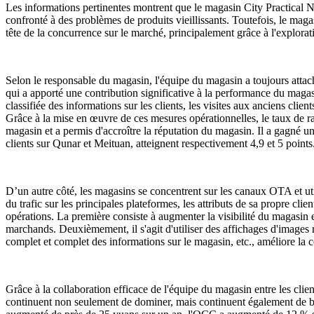
Les informations pertinentes montrent que le magasin City Practical N
confronté à des problèmes de produits vieillissants. Toutefois, le mag
tête de la concurrence sur le marché, principalement grâce à l'explora
Selon le responsable du magasin, l'équipe du magasin a toujours attaché
qui a apporté une contribution significative à la performance du magasi
classifiée des informations sur les clients, les visites aux anciens clie
Grâce à la mise en œuvre de ces mesures opérationnelles, le taux de ra
magasin et a permis d'accroître la réputation du magasin. Il a gagné u
clients sur Qunar et Meituan, atteignent respectivement 4,9 et 5 points
D’un autre côté, les magasins se concentrent sur les canaux OTA et utili
du trafic sur les principales plateformes, les attributs de sa propre cli
opérations. La première consiste à augmenter la visibilité du magasin en
marchands. Deuxièmement, il s'agit d'utiliser des affichages d'images r
complet et complet des informations sur le magasin, etc., améliore la c
Grâce à la collaboration efficace de l'équipe du magasin entre les cl
continuent non seulement de dominer, mais continuent également de ba