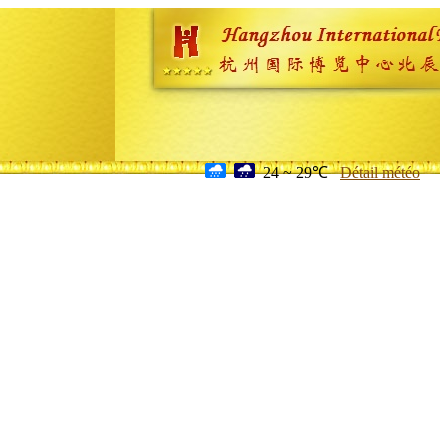
24 ~ 29℃
Détail météo