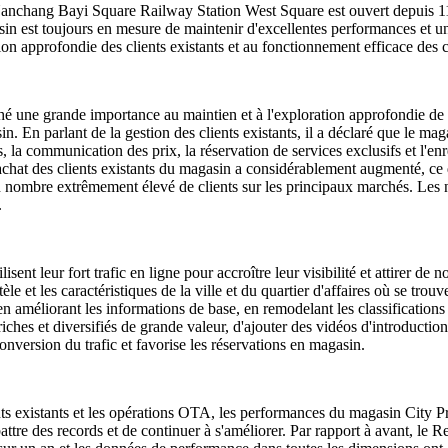
anchang Bayi Square Railway Station West Square est ouvert depuis 11 a
asin est toujours en mesure de maintenir d'excellentes performances et u
tion approfondie des clients existants et au fonctionnement efficace de
 une grande importance au maintien et à l'exploration approfondie de la 
n. En parlant de la gestion des clients existants, il a déclaré que le m
nts, la communication des prix, la réservation de services exclusifs et l'e
chat des clients existants du magasin a considérablement augmenté, ce q
n nombre extrêmement élevé de clients sur les principaux marchés. Les no
.
sent leur fort trafic en ligne pour accroître leur visibilité et attirer d
entèle et les caractéristiques de la ville et du quartier d'affaires où se
 améliorant les informations de base, en remodelant les classifications de
iches et diversifiés de grande valeur, d'ajouter des vidéos d'introductio
onversion du trafic et favorise les réservations en magasin.
ients existants et les opérations OTA, les performances du magasin Cit
ttre des records et de continuer à s'améliorer. Par rapport à avant, le