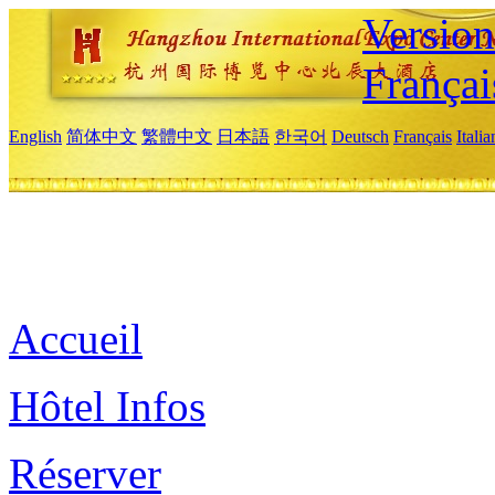
Versio
Françai
English
简体中文
繁體中文
日本語
한국어
Deutsch
Français
Itali
Accueil
Hôtel Infos
Réserver