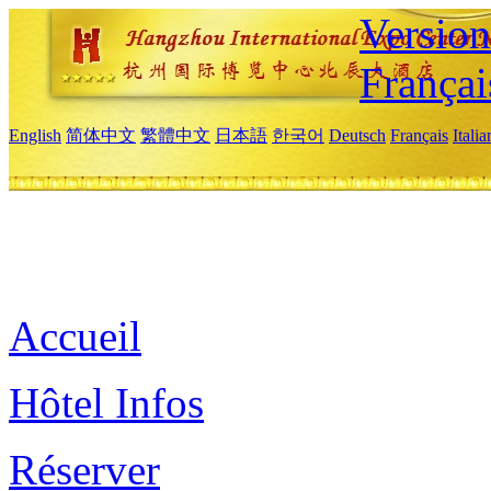
Versio
Françai
English
简体中文
繁體中文
日本語
한국어
Deutsch
Français
Itali
Accueil
Hôtel Infos
Réserver