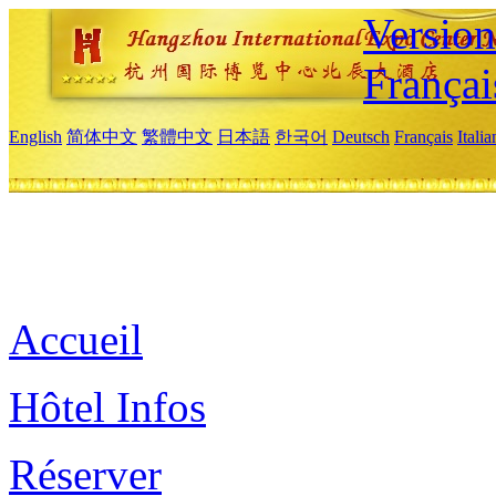
Versio
Françai
English
简体中文
繁體中文
日本語
한국어
Deutsch
Français
Itali
Accueil
Hôtel Infos
Réserver