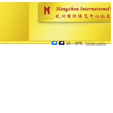
25 ~ 35℃
Détail météo