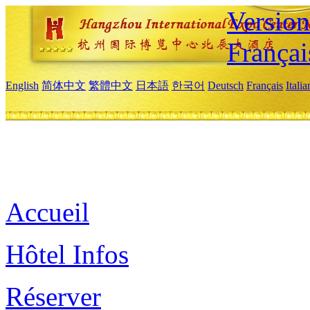
Versio
Françai
English
简体中文
繁體中文
日本語
한국어
Deutsch
Français
Itali
Accueil
Hôtel Infos
Réserver