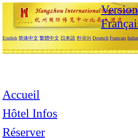
Versio
Françai
English
简体中文
繁體中文
日本語
한국어
Deutsch
Français
Itali
Accueil
Hôtel Infos
Réserver