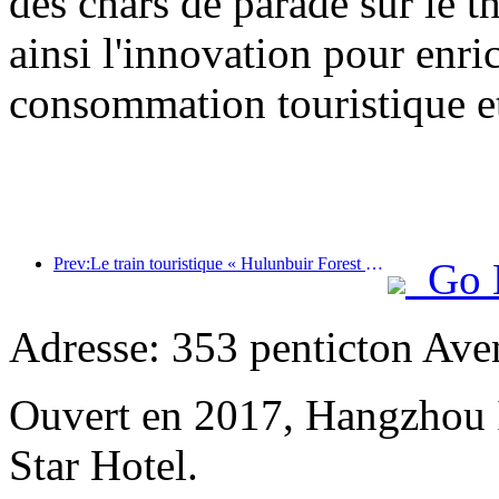
des chars de parade sur le t
ainsi l'innovation pour enri
consommation touristique et
Prev:Le train touristique « Hulunbuir Forest Rendezvous - Daxinganling Express - Starlight Train - Tianyi Journey » effectue son voyage inaugural.
Go 
Adresse: 353 penticton Ave
Ouvert en 2017, Hangzhou 
Star Hotel.