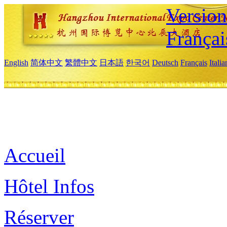
Versio
Françai
English
简体中文
繁體中文
日本語
한국어
Deutsch
Français
Itali
Accueil
Hôtel Infos
Réserver