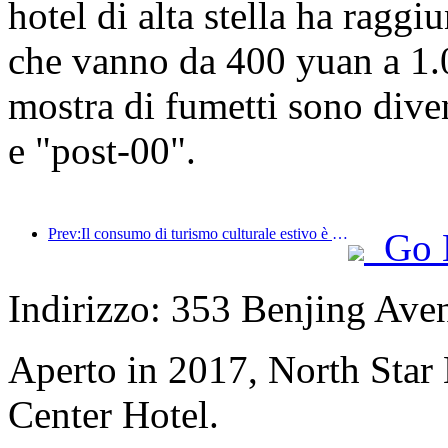
hotel di alta stella ha raggi
che vanno da 400 yuan a 1.0
mostra di fumetti sono diven
e "post-00".
Prev:Il consumo di turismo culturale estivo è aumentato di oltre il 20% su base mensile, con Pechino, Shanghai, Chengdu, Xi'an e Guangzhou in testa alle destinazioni popolari
Go 
Indirizzo: 353 Benjing Aven
Aperto in 2017, North Star
Center Hotel.