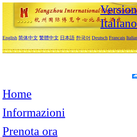
Version
Italiano
English
简体中文
繁體中文
日本語
한국어
Deutsch
Français
Itali
Home
Informazioni
Prenota ora