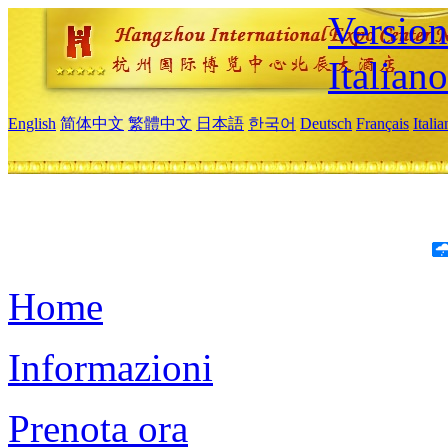
Version
Italiano
English
简体中文
繁體中文
日本語
한국어
Deutsch
Français
Itali
Home
Informazioni
Prenota ora