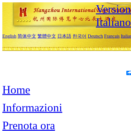
Version
Italiano
English
简体中文
繁體中文
日本語
한국어
Deutsch
Français
Itali
Home
Informazioni
Prenota ora