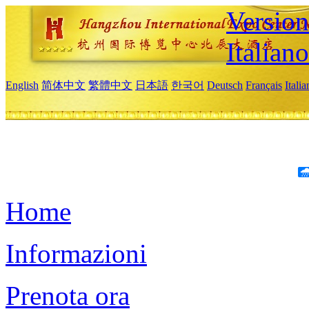
Version
Italiano
English
简体中文
繁體中文
日本語
한국어
Deutsch
Français
Itali
Home
Informazioni
Prenota ora