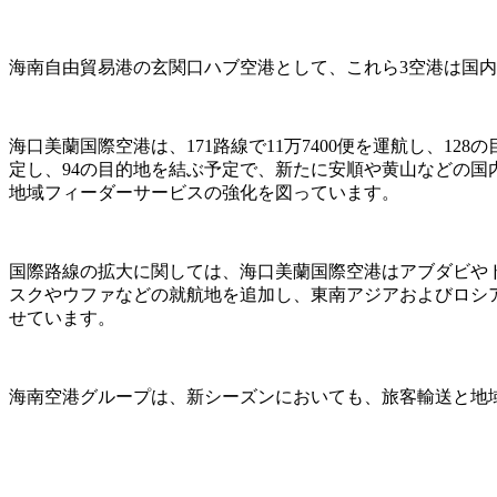
海南自由貿易港の玄関口ハブ空港として、これら3空港は国
海口美蘭国際空港は、171路線で11万7400便を運航し、1
定し、94の目的地を結ぶ予定で、新たに安順や黄山などの国
地域フィーダーサービスの強化を図っています。
国際路線の拡大に関しては、海口美蘭国際空港はアブダビや
スクやウファなどの就航地を追加し、東南アジアおよびロシ
せています。
海南空港グループは、新シーズンにおいても、旅客輸送と地