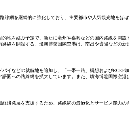
内路線網を継続的に強化しており、主要都市や人気観光地をほ
28の目的地を結ぶ予定で、新たに亳州や嘉興などの国内路線を開設す
内路線を開設する。瓊海博鰲国際空港は、南昌や貴陽などの新規
ドバイなどの就航地を追加し、「一帯一路」構想およびRCEP
ア語圏への路線網を拡大しています。また、瓊海博鰲国際空港
域経済発展を支援するため、路線網の最適化とサービス能力の