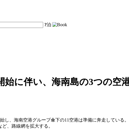
?
泊
始に伴い、海南島の3つの空港
始し、海南空港グループ傘下の11空港は準備に奔走している。海
るなど、路線網を拡大する。