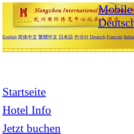
Mobile 
Deutsc
English
简体中文
繁體中文
日本語
한국어
Deutsch
Français
Itali
Startseite
Hotel Info
Jetzt buchen