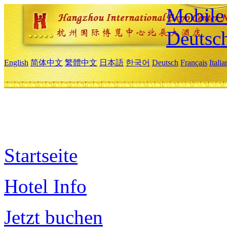
Mobile 
Deutsc
English
简体中文
繁體中文
日本語
한국어
Deutsch
Français
Itali
Startseite
Hotel Info
Jetzt buchen