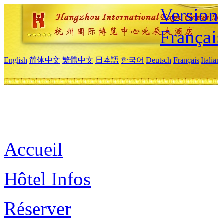
Versio
Françai
English
简体中文
繁體中文
日本語
한국어
Deutsch
Français
Itali
Accueil
Hôtel Infos
Réserver