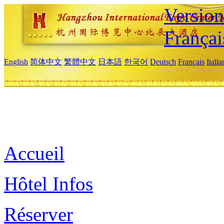
Versio
Françai
English
简体中文
繁體中文
日本語
한국어
Deutsch
Français
Itali
Accueil
Hôtel Infos
Réserver