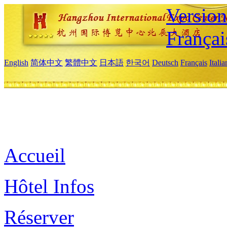
Versio
Françai
English
简体中文
繁體中文
日本語
한국어
Deutsch
Français
Itali
Accueil
Hôtel Infos
Réserver