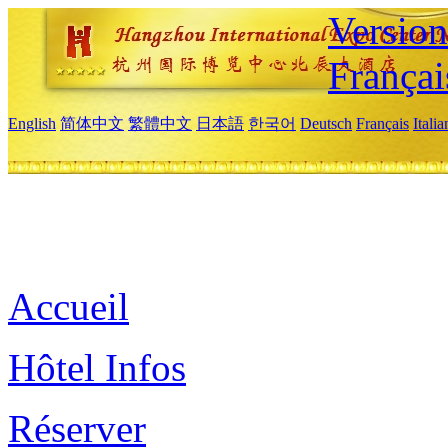
Versio
Françai
English
简体中文
繁體中文
日本語
한국어
Deutsch
Français
Itali
Accueil
Hôtel Infos
Réserver