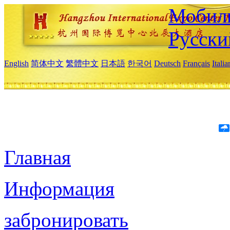
Мобиль
Русски
English
简体中文
繁體中文
日本語
한국어
Deutsch
Français
Itali
Главная
Информация
забронировать