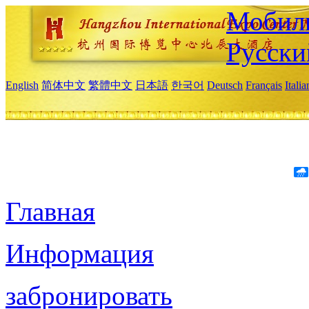
Мобиль
Русски
English
简体中文
繁體中文
日本語
한국어
Deutsch
Français
Itali
Главная
Информация
забронировать