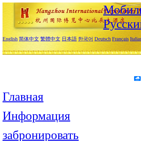
Мобиль
Русски
English
简体中文
繁體中文
日本語
한국어
Deutsch
Français
Itali
Главная
Информация
забронировать