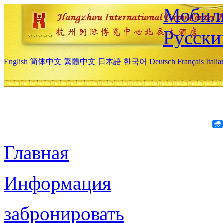
Мобиль
Русски
English
简体中文
繁體中文
日本語
한국어
Deutsch
Français
Itali
Главная
Информация
забронировать