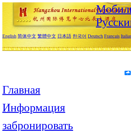
Мобиль
Русски
English
简体中文
繁體中文
日本語
한국어
Deutsch
Français
Itali
Главная
Информация
забронировать