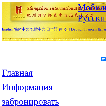
Мобиль
Русски
English
简体中文
繁體中文
日本語
한국어
Deutsch
Français
Itali
Главная
Информация
забронировать