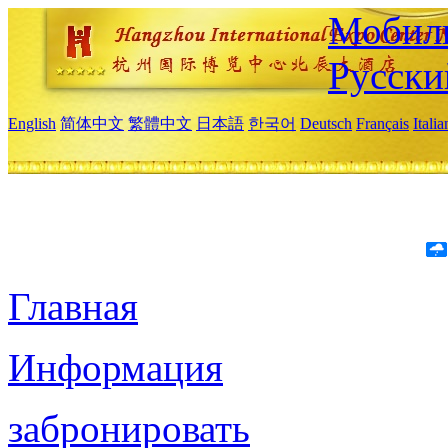
Мобиль
Русски
English
简体中文
繁體中文
日本語
한국어
Deutsch
Français
Itali
Главная
Информация
забронировать