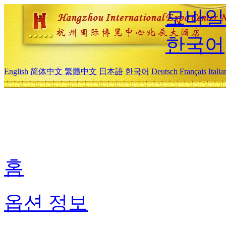
모바일
한국어
English
简体中文
繁體中文
日本語
한국어
Deutsch
Français
Itali
홈
옵션 정보