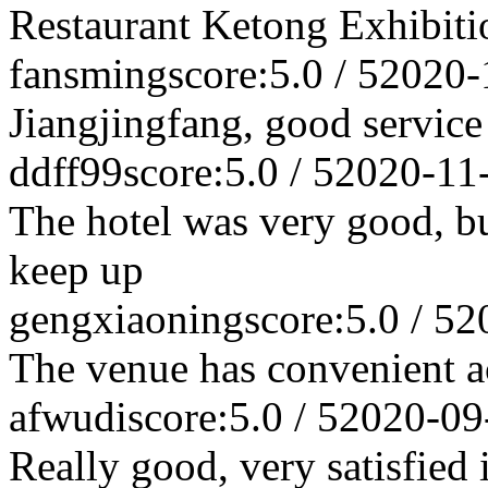
Restaurant Ketong Exhibiti
fansming
score:5.0 / 5
2020-
Jiangjingfang, good service
ddff99
score:5.0 / 5
2020-11
The hotel was very good, but
keep up
gengxiaoning
score:5.0 / 5
2
The venue has convenient a
afwudi
score:5.0 / 5
2020-09
Really good, very satisfied i