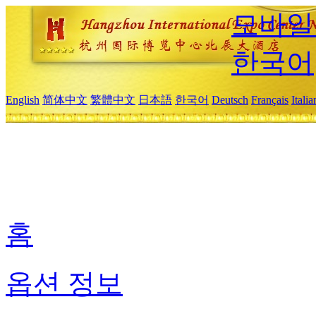
모바일
한국어
English
简体中文
繁體中文
日本語
한국어
Deutsch
Français
Itali
홈
옵션 정보