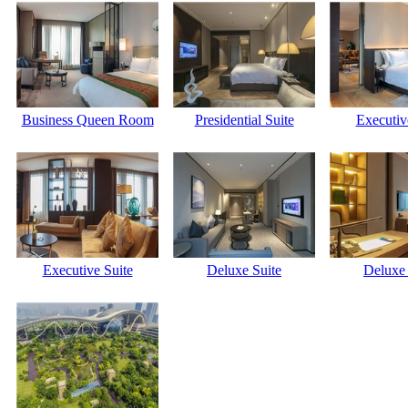
Business Queen Room
Presidential Suite
Executiv
Executive Suite
Deluxe Suite
Deluxe 