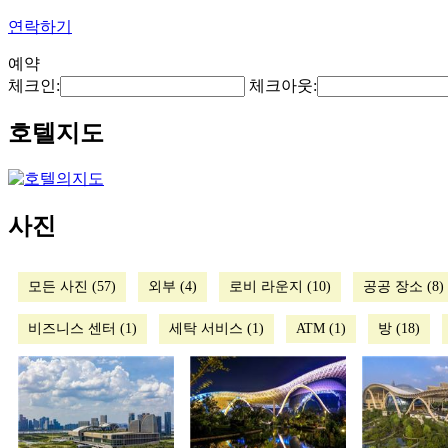
연락하기
예약
체크인:
체크아웃:
호텔지도
사진
모든 사진 (57)
외부 (4)
로비 라운지 (10)
공공 장소 (8)
비즈니스 센터 (1)
세탁 서비스 (1)
ATM (1)
방 (18)