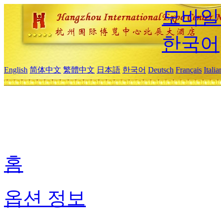
모바일
한국어
English
简体中文
繁體中文
日本語
한국어
Deutsch
Français
Itali
홈
옵션 정보