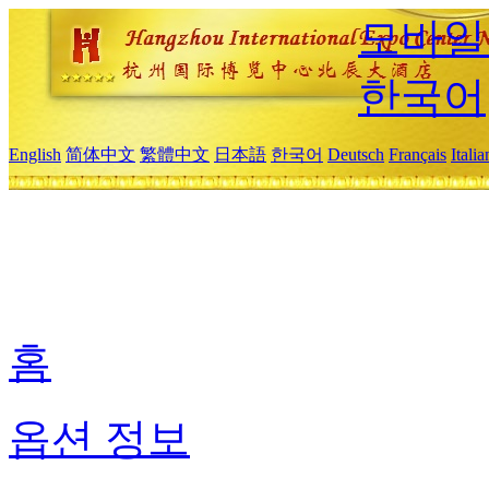
모바일
한국어
English
简体中文
繁體中文
日本語
한국어
Deutsch
Français
Itali
홈
옵션 정보