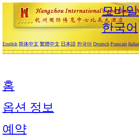
모바일
한국어
English
简体中文
繁體中文
日本語
한국어
Deutsch
Français
Itali
홈
옵션 정보
예약