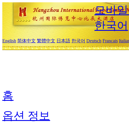
모바일
한국어
English
简体中文
繁體中文
日本語
한국어
Deutsch
Français
Itali
홈
옵션 정보