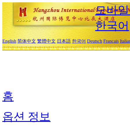
모바일
한국어
English
简体中文
繁體中文
日本語
한국어
Deutsch
Français
Itali
홈
옵션 정보