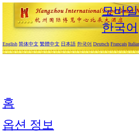
모바일
한국어
English
简体中文
繁體中文
日本語
한국어
Deutsch
Français
Itali
홈
옵션 정보